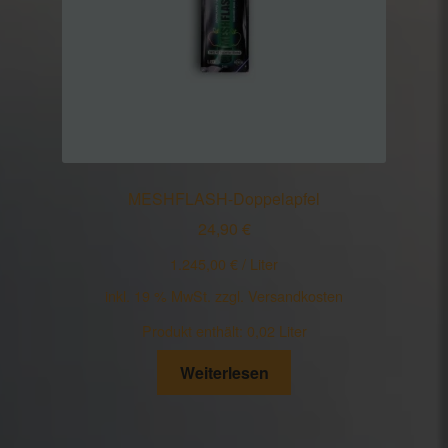
MESHFLASH-Doppelapfel
24,90
€
1.245,00
€
/
Liter
inkl. 19 % MwSt.
zzgl.
Versandkosten
Produkt enthält: 0,02
Liter
Weiterlesen