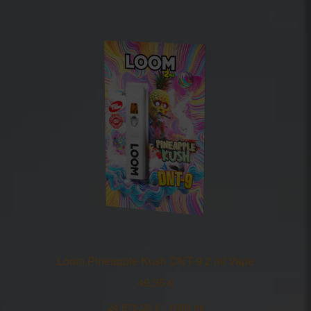
Loom Pineapple Kush DNT-9 2 ml Vape
49,95
€
24.975,00
€
/
1000
ml