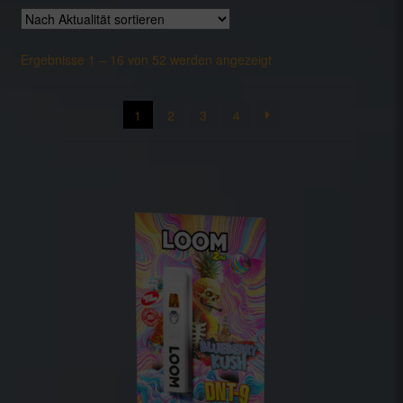
Datenblätter
Nach
Ergebnisse 1 – 16 von 52 werden angezeigt
Datenschutzerklärung
Aktualität
sortiert
1
2
3
4
Impressum
Kasse
Kontakt
Mein Konto
Warenkorb
Widerrufsbelehrung