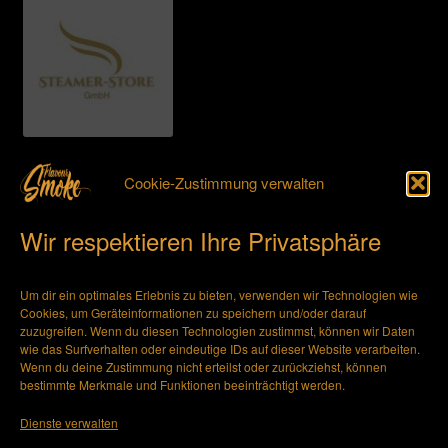
Cookie-Zustimmung verwalten
Steamer-Store GmbH
Schalkhäuser Landstraße 26
Wir respektieren Ihre Privatsphäre
-D- 91522 Ansbach
Um dir ein optimales Erlebnis zu bieten, verwenden wir Technologien wie
Cookies, um Geräteinformationen zu speichern und/oder darauf
+49 (0) 981 – 22 04 59 33
zuzugreifen. Wenn du diesen Technologien zustimmst, können wir Daten
wie das Surfverhalten oder eindeutige IDs auf dieser Website verarbeiten.
Wenn du deine Zustimmung nicht erteilst oder zurückziehst, können
info@steamer-store.de
bestimmte Merkmale und Funktionen beeinträchtigt werden.
Dienste verwalten