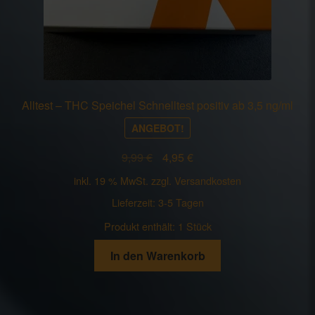
Alltest – THC Speichel Schnelltest positiv ab 3,5 ng/ml
ANGEBOT!
Ursprünglicher
Aktueller
9,99
€
4,95
€
Preis
Preis
inkl. 19 % MwSt.
zzgl.
Versandkosten
war:
ist:
Lieferzeit:
3-5 Tagen
9,99 €
4,95 €.
Produkt enthält: 1
Stück
In den Warenkorb