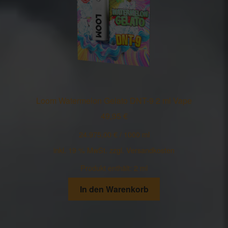
Loom Watermelon Gelato DNT-9 2 ml Vape
49,95
€
24.975,00
€
/
1000
ml
inkl. 19 % MwSt.
zzgl.
Versandkosten
Produkt enthält: 2
ml
In den Warenkorb