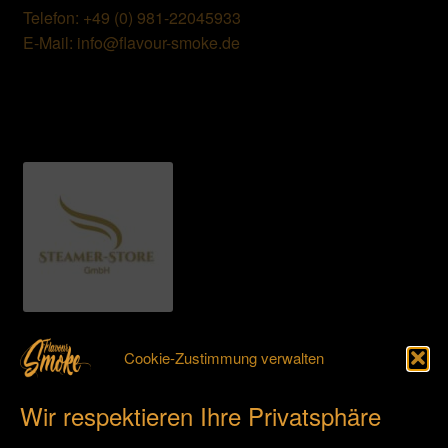
Telefon: +49 (0) 981-22045933
E-Mail: info@flavour-smoke.de
Cookie-Zustimmung verwalten
Steamer-Store GmbH
Schalkhäuser Landstraße 26
Wir respektieren Ihre Privatsphäre