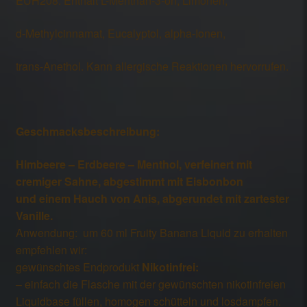
EUH208: Enthält L-Menthan-3-on, Limonen,
d-Methylcinnamat, Eucalyptol, alpha-Ionen,
trans-Anethol. Kann allergische Reaktionen hervorrufen.
Geschmacksbeschreibung:
Himbeere – Erdbeere – Menthol, verfeinert mit
cremiger
Sahne, abgestimmt mit Eisbonbon
und einem
Hauch von Anis, abgerundet mit zartester
Vanille.
Anwendung: um 60 ml Fruity Banana Liquid zu erhalten
empfehlen wir:
gewünschtes Endprodukt
Nikotinfrei:
– einfach die Flasche mit der gewünschten nikotinfreien
Liquidbase füllen, homogen schütteln und losdampfen.