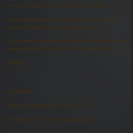
Hände von Kindern und Jugendlichen gelangen.
Hochkonzentriertes Aroma! Nicht pur verwenden! Ist
ärtzlicher Rat erforderlich, Verpackung oder
Kennzeichnungsetikett bereithalten. Inhalt/Behälter einer
geeigneten Recycling- oder Entsorgungseinrichtung
zuführen.
Inhaltsstoffe:
Glycerin, Propylenglykol, Aroma, E 133,
Sucralose (< 0,15 % in fertiger Mischung),