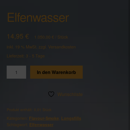
Wunschliste
Elfenwasser
Zahlung und Versand
14,95
€
1.050,00
€
/
Stück
inkl. 19 % MwSt.
zzgl.
Versandkosten
Lieferzeit:
3 - 5 Tage
Elfenwasser
In den Warenkorb
Menge
Wunschliste
Produkt enthält: 0,01
Stück
Kategorien:
Flavour-Smoke
,
Longsfills
Schlagwort:
Elfenwasser